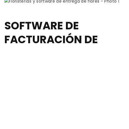
SOFTWARE DE
FACTURACIÓN DE
FLORISTERÍA: LA
MEJOR SOLUCIÓN
PARA EMPRESARIOS
La contabilidad y el cálculo son muy importantes
para todas las empresas, pero son especialmente
relevantes para la florística. Incluso si la empresa
es pequeña y tiene una rotación limitada, la
velocidad depende de la administración adecuada