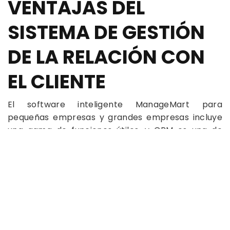
VENTAJAS DEL
SISTEMA DE GESTIÓN
DE LA RELACIÓN CON
EL CLIENTE
El software inteligente ManageMart para
pequeñas empresas y grandes empresas incluye
una gama de funciones útiles, y CRM es una de
esas herramientas que le permite disfrutar de una
serie de ventajas, que incluyen las siguientes:
Tendrá la base de datos completa del cliente
en un solo programa;
No tiene que comprar un programa de CRM
por separado porque todo lo que necesita lo