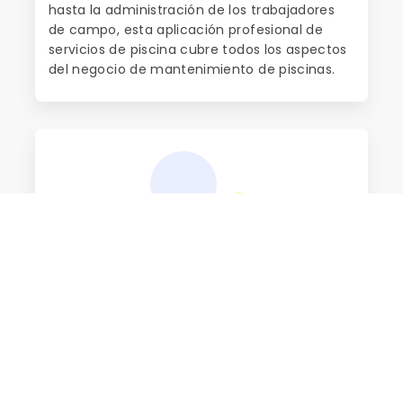
hasta la administración de los trabajadores
de campo, esta aplicación profesional de
servicios de piscina cubre todos los aspectos
del negocio de mantenimiento de piscinas.
LA SATISFACCIÓN DEL CLIENTE
¡Alcance el más alto nivel de satisfacción del
cliente con nuestras herramientas avanzadas
y software de CRM para el negocio de
servicios de piscinas! ¡Acérquese a cada
cliente individualmente y nunca pierda una
cita con la programación avanzada de
Managemart! Proporcione excelentes