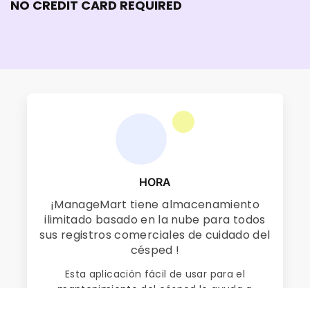
NO CREDIT CARD REQUIRED
HORA
¡ManageMart tiene almacenamiento
ilimitado basado en la nube para todos
sus
registros
comerciales de cuidado del
césped
!
Esta aplicación fácil de usar para el
mantenimiento del césped lo
ayuda a
acceder a su perfil con solo unos pocos clics